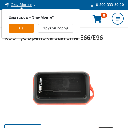
Эль-Монте
8-800-333-80-30
0
Ваш город –
Эль-Монте
?
ИНТЕРНЕТ-МАГАЗИН
Да
Другой город
Корпус брелока StarLine E66/Е96