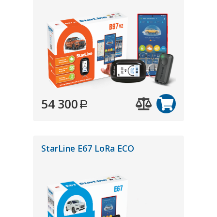
54 300
StarLine E67 LoRa ECO