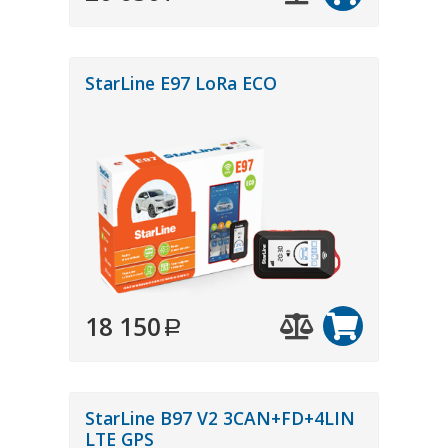
StarLine E97 LoRa ECO
18 150
StarLine B97 V2 3CAN+FD+4LIN
LTE GPS