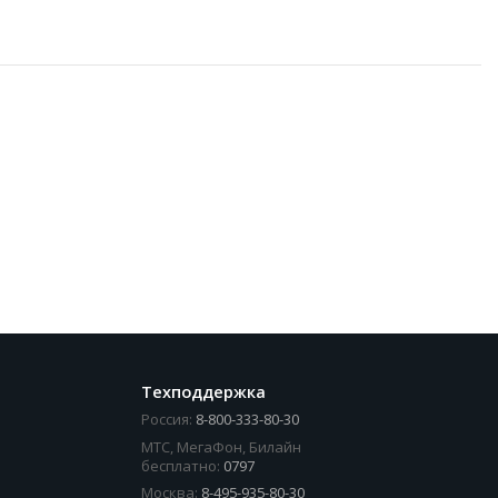
Техподдержка
Россия:
8-800-333-80-30
МТС, МегаФон, Билайн
бесплатно:
0797
Москва:
8-495-935-80-30