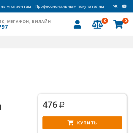
вным клиентам
Профессиональным покупателям
0
0
ТС, МЕГАФОН, БИЛАЙН
797
а
476
КУПИТЬ