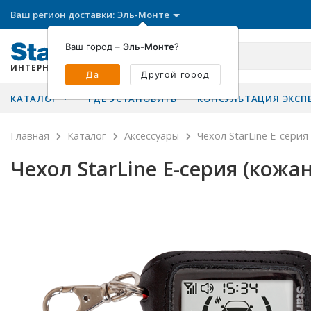
Ваш регион доставки:
Эль-Монте
Ваш город –
Эль-Монте
?
ИНТЕРНЕТ-МАГАЗИН
Да
Другой город
КАТАЛОГ
ГДЕ УСТАНОВИТЬ
КОНСУЛЬТАЦИЯ ЭКСП
Главная
Каталог
Аксессуары
Чехол StarLine Е-серия
Чехол StarLine Е-серия (кожа