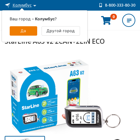
Колумбус
8-800-333-80-30
0
Ваш город –
Колумбус
?
ИНТЕРНЕТ-МАГАЗИН
Да
Другой город
StarLine A63 v2 2CAN+2LIN ECO