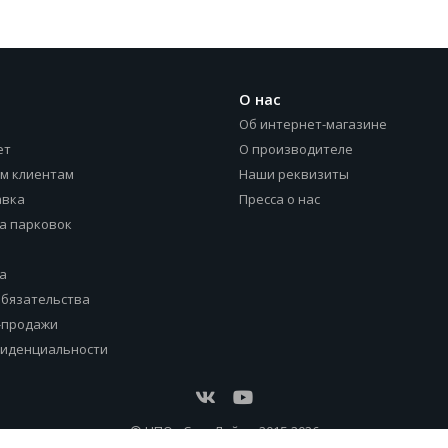
О нас
Об интернет-магазине
ет
О производителе
м клиентам
Наши реквизиты
авка
Пресса о нас
а парковок
а
обязательства
-продажи
фиденциальности
© НПО «СтарЛайн», 2015-2026