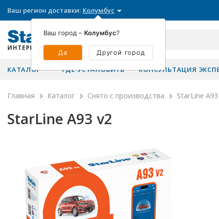
Ваш регион доставки:
Колумбус
Ваш город –
Колумбус
?
ИНТЕРНЕТ-МАГАЗИН
Да
Другой город
КАТАЛОГ
ГДЕ УСТАНОВИТЬ
КОНСУЛЬТАЦИЯ ЭКСП
Главная
Каталог
Снято с производства
StarLine A93
StarLine A93 v2