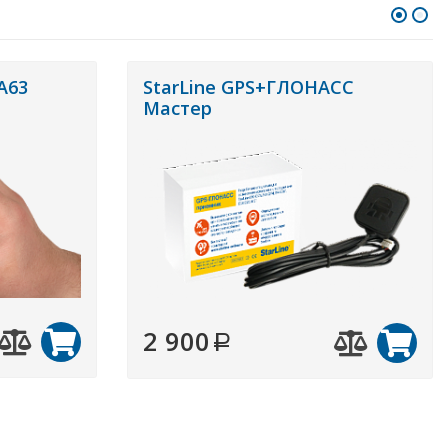
A63
StarLine GPS+ГЛОНАСС
Мастер
2 900