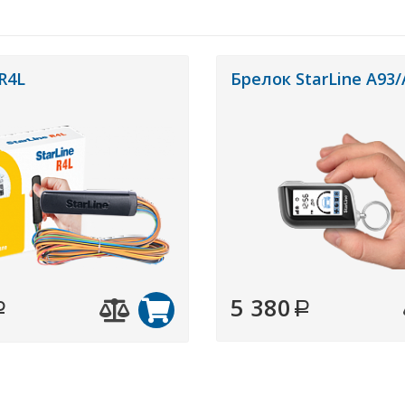
 R4L
Брелок StarLine A93/
5 380