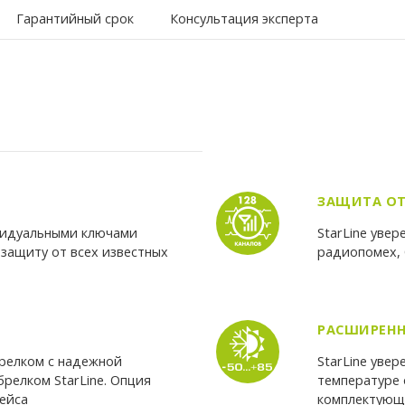
Гарантийный срок
Консультация эксперта
ЗАЩИТА О
ивидуальными ключами
StarLine уве
защиту от всех известных
радиопомех, 
РАСШИРЕНН
релком с надежной
StarLine уве
релком StarLine. Опция
температуре 
ейса
комплектую