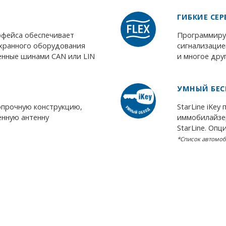
ГИБКИЕ СЕ
рфейса обеспечивает
Программиру
охранного оборудования
сигнализацие
щенные шинами CAN или LIN
и многое дру
УМНЫЙ БЕС
опрочную конструкцию,
StarLine iKe
нную антенну
иммобилайзе
StarLine. Оп
*Список автомо