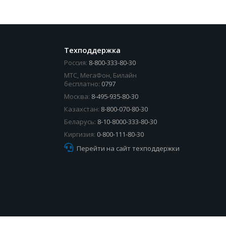
Техподдержка
Россия:
8-800-333-80-30
МТС, МегаФон, Билайн
бесплатно:
0797
Москва:
8-495-935-80-30
Казахстан:
8-800-070-80-30
Беларусь:
8-10-8000-333-80-30
Киргизия:
0-800-111-80-30
Перейти на сайт техподдержки