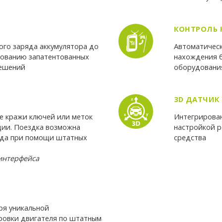
КОНТРОЛЬ 
ного заряда аккумулятора до
Автоматическ
зованию запатентованных
нахождения б
решений
оборудовани
3D ДАТЧИК
е кражи ключей или меток
Интегрирован
ции. Поездка возможна
настройкой р
ода при помощи штатных
средства
интерфейса
ря уникальной
ровки двигателя по штатным