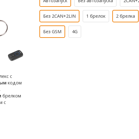
Автозапуск
Без автозапуска
2CAN+
Без 2CAN+2LIN
1 брелок
2 брелка
Без GSM
4G
екс с
вым
кодом
,
м
брелком
м с