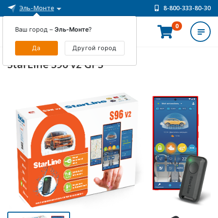
Эль-Монте
8-800-333-80-30
0
Ваш город –
Эль-Монте
?
ИНТЕРНЕТ-МАГАЗИН
Да
Другой город
StarLine S96 v2 GPS