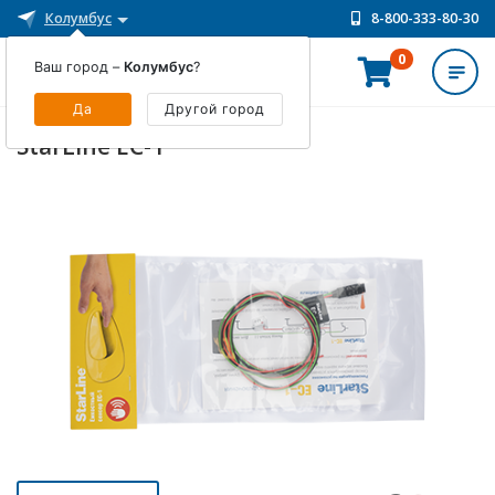
Колумбус
8-800-333-80-30
0
Ваш город –
Колумбус
?
ИНТЕРНЕТ-МАГАЗИН
Да
Другой город
StarLine EC-1