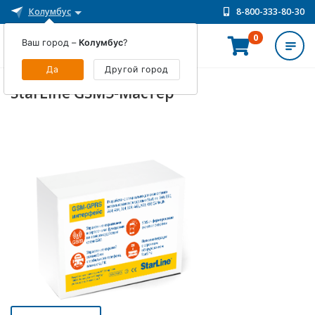
Колумбус
8-800-333-80-30
0
Ваш город –
Колумбус
?
ИНТЕРНЕТ-МАГАЗИН
Да
Другой город
StarLine GSM5-Мастер