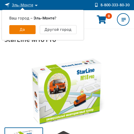
Эль-Монте
8-800-333-80-30
0
Ваш город –
Эль-Монте
?
ИНТЕРНЕТ-МАГАЗИН
Да
Другой город
StarLine M18 Pro