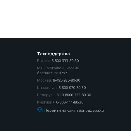
Техподдержка
Россия:
8-800-333-80-30
МТС, МегаФон, Билайн
бесплатно:
0797
Москва:
8-495-935-80-30
Казахстан:
8-800-070-80-30
Беларусь:
8-10-8000-333-80-30
Киргизия:
0-800-111-80-30
Перейти на сайт техподдержки