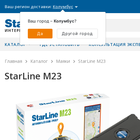
Ваш регион доставки:
Колумбус
Ваш город –
Колумбус
?
ИНТЕРНЕТ-МАГАЗИН
Да
Другой город
КАТАЛОГ
ГДЕ УСТАНОВИТЬ
КОНСУЛЬТАЦИЯ ЭКСП
Главная
Каталог
Маяки
StarLine M23
StarLine M23