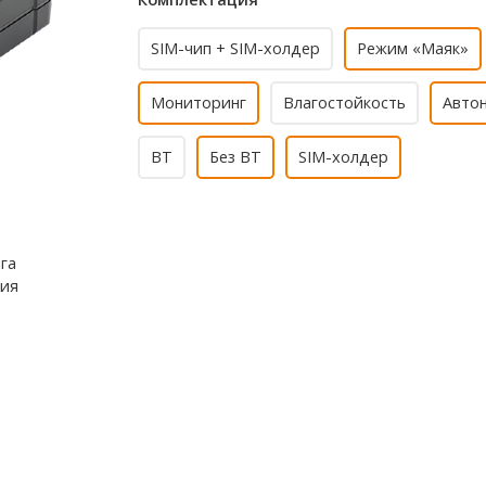
SIM-чип + SIM-холдер
Режим «Маяк»
Мониторинг
Влагостойкость
Авто
BT
Без BT
SIM-холдер
га
ния