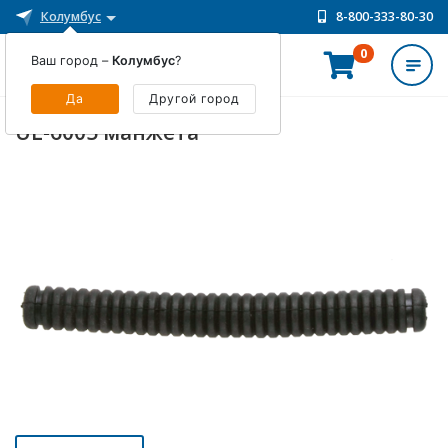
Колумбус
8-800-333-80-30
0
Ваш город –
Колумбус
?
ИНТЕРНЕТ-МАГАЗИН
Да
Другой город
UL-6005 манжета